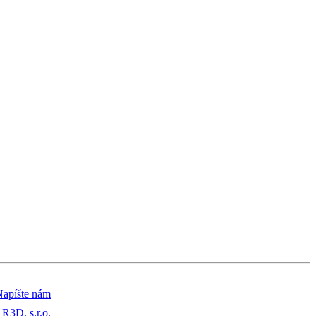
Napíšte nám
R3D, s.r.o.