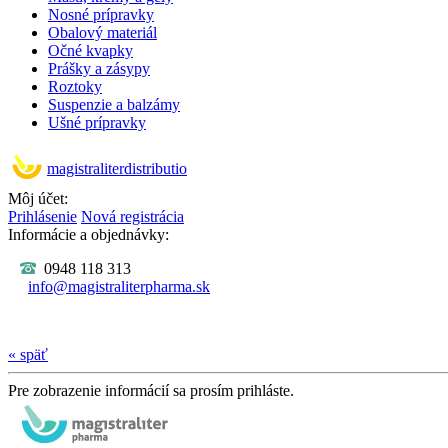
Nosné prípravky
Obalový materiál
Očné kvapky
Prášky a zásypy
Roztoky
Suspenzie a balzámy
Ušné prípravky
magistraliterdistributio
Môj účet:
Prihlásenie
Nová registrácia
Informácie a objednávky:
0948 118 313
info@magistraliterpharma.sk
« späť
Pre zobrazenie informácií sa prosím prihláste.