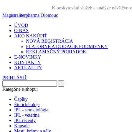
K poskytování služeb a analýze návštěvnos
Magistraliterpharma Olomouc
ÚVOD
O NÁS
AKO NAKÚPIŤ
NOVÁ REGISTRÁCIA
PLATOBNÉ A DODACIE PODMIENKY
REKLAMAČNÝ PORIADOK
E-NOVINKY
KONTAKTY
AKTUALITY
PRIHLÁSIŤ
Kategórie e-shopu:
Čapíky
Éterické oleje
IPL - stomatológia
IPL - veterina
IPL recepty
Kapsule
Masti, krémy a gély