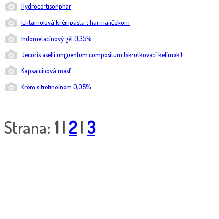
Hydrocortisonphar
Ichtamolová krémpasta s harmančekom
Indometacínový gél 0,35%
Jecoris aselli unguentum compositum (skrutkovací kelímok)
Kapsaicínová masť
Krém s tretinoínom 0,05%
Strana:
1
|
2
|
3