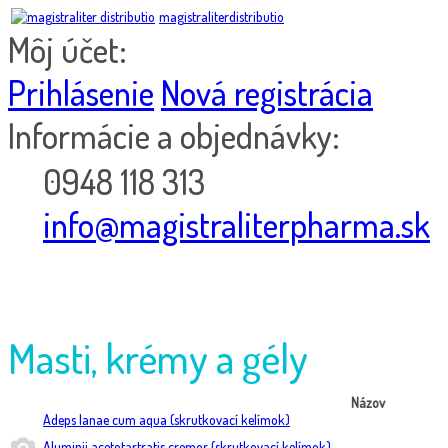
magistraliterdistributio
Môj účet:
Prihlásenie
Nová registrácia
Informácie a objednávky:
0948 118 313
info@magistraliterpharma.sk
Masti, krémy a gély
Názov
Adeps lanae cum aqua (skrutkovací kelímok)
Aluminii acetotartratis cremor (skrutkovací kelímok)