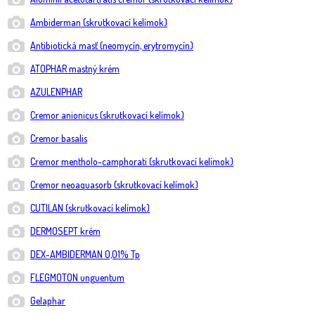
Ambiderman (skrutkovací kelímok)
Antibiotická masť (neomycín, erytromycín)
ATOPHAR mastný krém
AZULENPHAR
Cremor anionicus (skrutkovací kelímok)
Cremor basalis
Cremor mentholo-camphorati (skrutkovací kelímok)
Cremor neoaquasorb (skrutkovací kelímok)
CUTILAN (skrutkovací kelímok)
DERMOSEPT krém
DEX-AMBIDERMAN 0,01% Tp
FLEGMOTON unguentum
Gelaphar