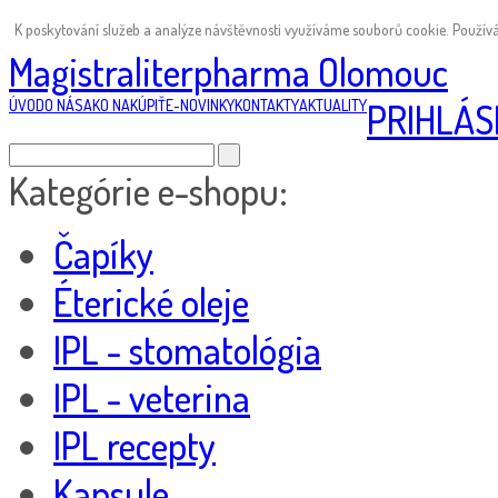
K poskytování služeb a analýze návštěvnosti využíváme souborů cookie. Používá
Magistraliterpharma Olomouc
ÚVOD
O NÁS
AKO NAKÚPIŤ
E-NOVINKY
KONTAKTY
AKTUALITY
PRIHLÁS
Kategórie e-shopu:
Čapíky
Éterické oleje
IPL - stomatológia
IPL - veterina
IPL recepty
Kapsule