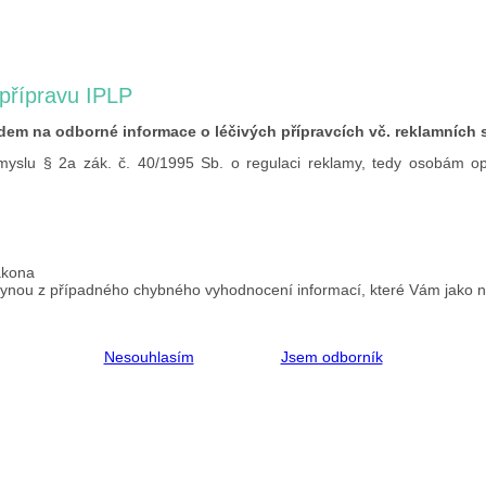
 přípravu IPLP
edem na odborné informace o léčivých přípravcích vč. reklamních s
yslu § 2a zák. č. 40/1995 Sb. o regulaci reklamy, tedy osobám op
ákona
 plynou z případného chybného vyhodnocení informací, které Vám jako ne
Nesouhlasím
Jsem odborník