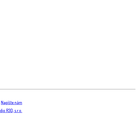
/
Napíšte nám
io R3D, s.r.o.