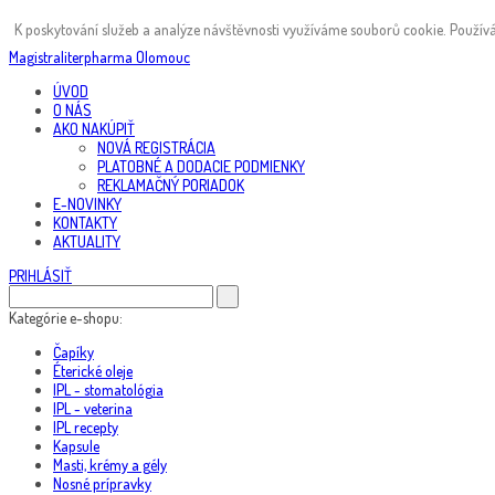
K poskytování služeb a analýze návštěvnosti využíváme souborů cookie. Používá
Magistraliterpharma Olomouc
ÚVOD
O NÁS
AKO NAKÚPIŤ
NOVÁ REGISTRÁCIA
PLATOBNÉ A DODACIE PODMIENKY
REKLAMAČNÝ PORIADOK
E-NOVINKY
KONTAKTY
AKTUALITY
PRIHLÁSIŤ
Kategórie e-shopu:
Čapíky
Éterické oleje
IPL - stomatológia
IPL - veterina
IPL recepty
Kapsule
Masti, krémy a gély
Nosné prípravky