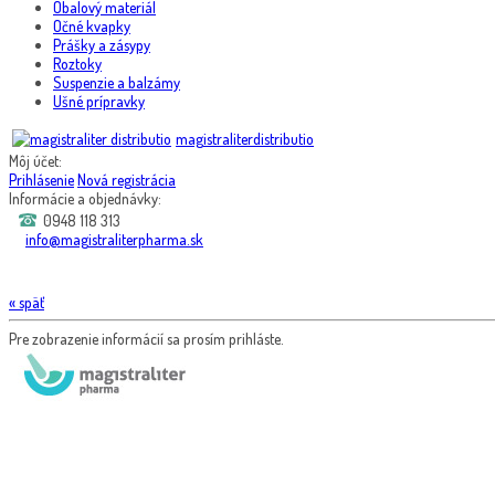
Obalový materiál
Očné kvapky
Prášky a zásypy
Roztoky
Suspenzie a balzámy
Ušné prípravky
magistraliterdistributio
Môj účet:
Prihlásenie
Nová registrácia
Informácie a objednávky:
0948 118 313
info@magistraliterpharma.sk
« späť
Pre zobrazenie informácií sa prosím prihláste.