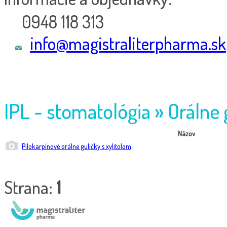
0948 118 313
info@magistraliterpharma.sk
IPL - stomatológia » Orálne 
Názov
Pilokarpínové orálne guličky s xylitolom
Strana:
1