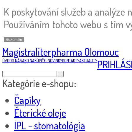
K poskytování služeb a analýze 
Používáním tohoto webu s tím vy
Rozumím
Magistraliterpharma Olomouc
ÚVOD
O NÁS
AKO NAKÚPIŤ
E-NOVINKY
KONTAKTY
AKTUALITY
PRIHLÁS
Kategórie e-shopu:
Čapíky
Éterické oleje
IPL - stomatológia